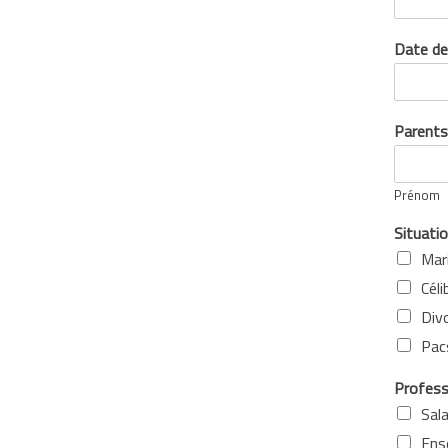
Date de
Parent
Prénom
Situatio
Mari
Céli
Divo
Pac
Profes
Sala
Ens