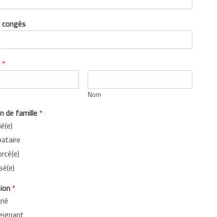
 congés
s
*
Nom
n de famille
*
é(e)
bataire
rcé(e)
sé(e)
sion
*
rié
eignant