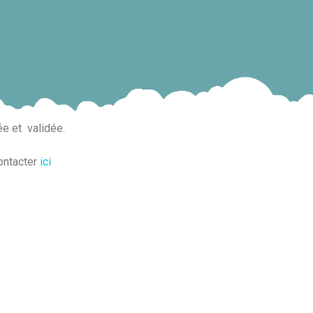
ée et
validée.
ontacter
ici