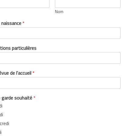
Nom
 naissance
*
ions particulières
vue de l'accueil
*
e garde souhaité
*
di
di
credi
i