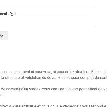
rent légal
yer
 aucun engagement ni pour vous, ni pour notre structure. Elle ne d
e la structure et validation du devis + du dossier complet dument
e convenir d’un rendez-vous dans nos locaux permettant de valide
nt.
rtez à notre structure et nous nous engageons à vous répondre d